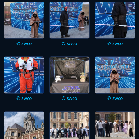
© swco
© swco
© swco
© swco
© swco
© swco