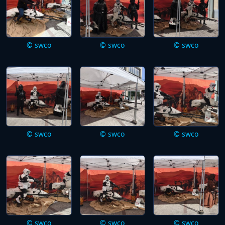
© swco
© swco
© swco
© swco
© swco
© swco
© swco
© swco
© swco