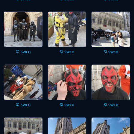
© swco
© swco
© swco
© swco
© swco
© swco