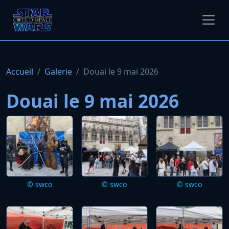
Accueil
Galerie
Douai le 9 mai 2026
Douai le 9 mai 2026
© swco
© swco
© swco