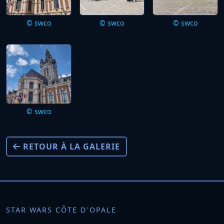
© swco
© swco
© swco
© swco
RETOUR À LA GALERIE
STAR WARS CÔTE D'OPALE